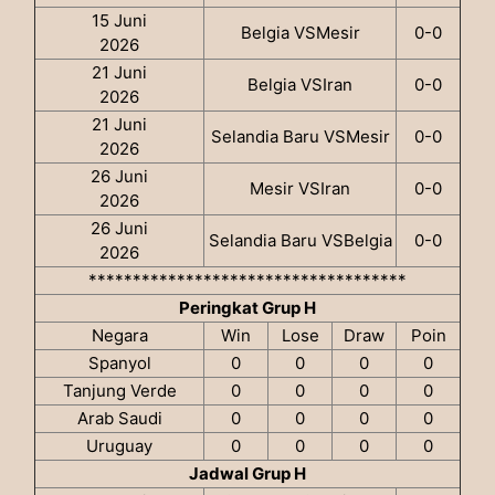
15 Juni
Belgia VSMesir
0-0
2026
21 Juni
Belgia VSIran
0-0
2026
21 Juni
Selandia Baru VSMesir
0-0
2026
26 Juni
Mesir VSIran
0-0
2026
26 Juni
Selandia Baru VSBelgia
0-0
2026
************************************
Peringkat Grup H
Negara
Win
Lose
Draw
Poin
Spanyol
0
0
0
0
Tanjung Verde
0
0
0
0
Arab Saudi
0
0
0
0
Uruguay
0
0
0
0
Jadwal Grup H