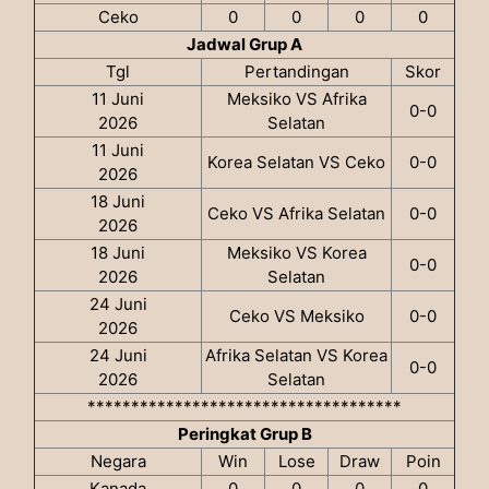
Ceko
0
0
0
0
Jadwal Grup A
Tgl
Pertandingan
Skor
11 Juni
Meksiko VS Afrika
0-0
2026
Selatan
11 Juni
Korea Selatan VS Ceko
0-0
2026
18 Juni
Ceko VS Afrika Selatan
0-0
2026
18 Juni
Meksiko VS Korea
0-0
2026
Selatan
24 Juni
Ceko VS Meksiko
0-0
2026
24 Juni
Afrika Selatan VS Korea
0-0
2026
Selatan
************************************
Peringkat Grup B
Negara
Win
Lose
Draw
Poin
Kanada
0
0
0
0