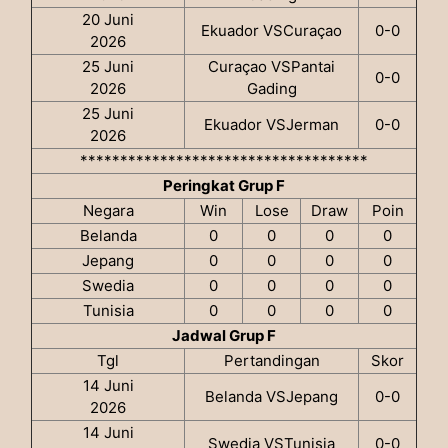
20 Juni
Ekuador VSCuraçao
0-0
2026
25 Juni
Curaçao VSPantai
0-0
2026
Gading
25 Juni
Ekuador VSJerman
0-0
2026
************************************
Peringkat Grup F
Negara
Win
Lose
Draw
Poin
Belanda
0
0
0
0
Jepang
0
0
0
0
Swedia
0
0
0
0
Tunisia
0
0
0
0
Jadwal Grup F
Tgl
Pertandingan
Skor
14 Juni
Belanda VSJepang
0-0
2026
14 Juni
Swedia VSTunisia
0-0