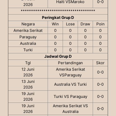
Haiti VSMaroko
0-0
2026
************************************
Peringkat Grup D
Negara
Win
Lose
Draw
Poin
Amerika Serikat
0
0
0
0
Paraguay
0
0
0
0
Australia
0
0
0
0
Turki
0
0
0
0
Jadwal Grup D
Tgl
Pertandingan
Skor
12 Juni
Amerika Serikat
0-0
2026
VSParaguay
13 Juni
Australia VS Turki
0-0
2026
19 Juni
Turki VS Paraguay
0-0
2026
19 Juni
Amerika Serikat VS
0-0
2026
Australia