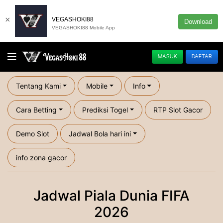
×
VEGASHOKI88
Download
VEGASHOKI88 Mobile App
MASUK
DAFTAR
Tentang Kami
Mobile
Info
Cara Betting
Prediksi Togel
RTP Slot Gacor
Demo Slot
Jadwal Bola hari ini
info zona gacor
Jadwal Piala Dunia FIFA
2026