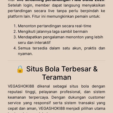
Setelah login, member dapat langsung menyaksikan
pertandingan secara live tanpa perlu berpindah ke
platform lain. Fitur ini memungkinkan pemain untuk:
Menonton pertandingan secara real-time
Mengikuti jalannya laga sambil bermain
Mendapatkan pengalaman menonton yang lebih
seru dan interaktif
Semua tersedia dalam satu akun, praktis dan
nyaman.
🔒 Situs Bola Terbesar &
Teraman
VEGASHOKI88 dikenal sebagai situs bola dengan
reputasi tinggi, pelayanan profesional, dan sistem
keamanan terpercaya. Dengan dukungan customer
service yang responsif serta sistem transaksi yang
cepat dan aman, VEGASHOKI88 menjadi pilihan utama