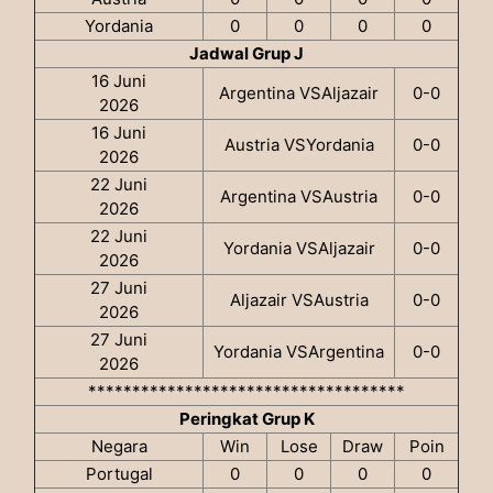
Yordania
0
0
0
0
Jadwal Grup J
16 Juni
Argentina VSAljazair
0-0
2026
16 Juni
Austria VSYordania
0-0
2026
22 Juni
Argentina VSAustria
0-0
2026
22 Juni
Yordania VSAljazair
0-0
2026
27 Juni
Aljazair VSAustria
0-0
2026
27 Juni
Yordania VSArgentina
0-0
2026
************************************
Peringkat Grup K
Negara
Win
Lose
Draw
Poin
Portugal
0
0
0
0