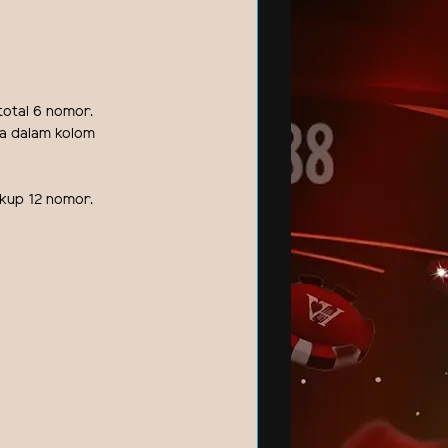
total 6 nomor.
ka dalam kolom
cakup 12 nomor.