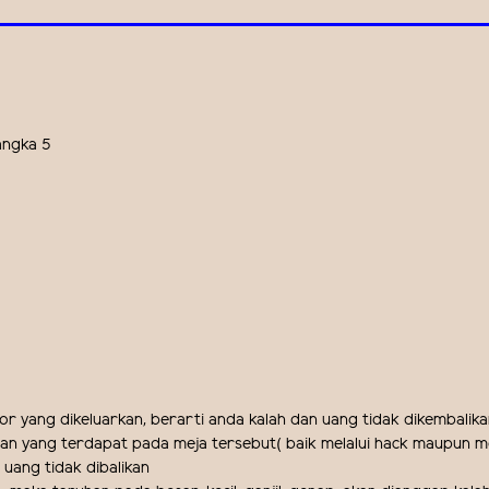
angka 5
or yang dikeluarkan, berarti anda kalah dan uang tidak dikembalika
lihan yang terdapat pada meja tersebut( baik melalui hack maupun 
uang tidak dibalikan