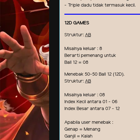
- Triple dadu tidak termasuk kecil.
12D GAMES
Struktur:
AB
Misalnya keluar : 8
Berarti pemenang untuk
Ball 12 = 08
Menebak 50-50 Ball 12 (12D).
Struktur:
AB
Misalnya keluar : 08
Index Kecil antara 01 - 06
Index Besar antara 07 - 12
Apabila user menebak :
Genap = Menang
Ganjil = Kalah