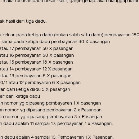
4. maka taruhan pada besar-kecil, ganjil-genap. akan dianggap kala
k hasil dari tiga dadu.
uk keluar pada ketiga dadu (bukan salah satu dadu) pembayaran 1
uar sama pada ketiga dadu pembayaran 30 X pasangan
4 atau 17 pembayaran 50 X pasangan
5 atau 16 pembayaran 30 X pasangan
6 atau 15 pembayaran 18 X pasangan
7 atau 14 pembayaran 12 X pasangan
8 atau 13 pembayaran 8 X pasangan
,10,11 atau 12 pembayaran 6 X pasangan
uar dari ketiga dadu 5 X pasangan
ar dari ketiga dadu
gan nomor yg dipasang pembayaran 1 X pasangan
gan nomor yg dipasang pembayaran 2 x Pasangan
gan nomor yg dipasang pembayaran 3 x Pasangan
ah dadu adalah 11 sampai 17. pembayaran 1 x Pasangan.
buah dadu adalah 4 sampai 10. Pembayaran 1 X Pasangan.