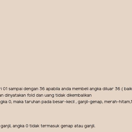
ari 01 sampai dengan 36 apabila anda membeli angka diluar 36 ( b
n dinyatakan fold dan uang tidak dikembalikan
gka 0, maka taruhan pada besar-kecil , ganjil-genap, merah-hitam,
ganjil, angka 0 tidak termasuk genap atau ganjil.