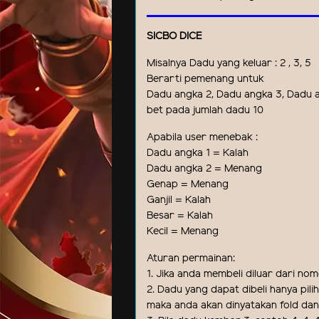
SICBO DICE
Misalnya Dadu yang keluar : 2 , 3, 5
Berarti pemenang untuk
Dadu angka 2, Dadu angka 3, Dadu 
bet pada jumlah dadu 10
Apabila user menebak :
Dadu angka 1 = Kalah
Dadu angka 2 = Menang
Genap = Menang
Ganjil = Kalah
Besar = Kalah
Kecil = Menang
Aturan permainan:
1. Jika anda membeli diluar dari nom
2. Dadu yang dapat dibeli hanya pi
maka anda akan dinyatakan fold dan 