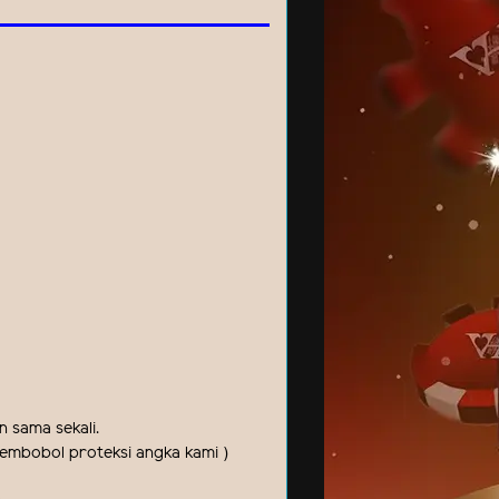
n sama sekali.
membobol proteksi angka kami )