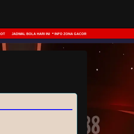
LOT
JADWAL BOLA HARI INI
INFO ZONA GACOR