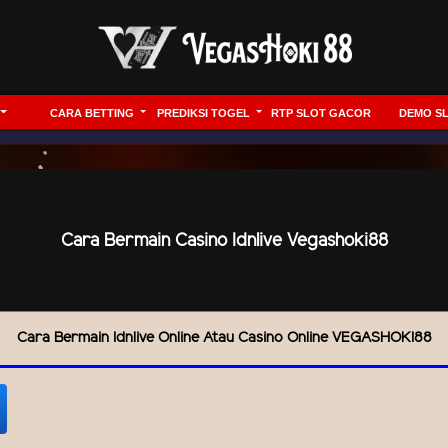
CARA BETTING
PREDIKSI TOGEL
RTP SLOT GACOR
DEMO S
Cara Bermain Casino Idnlive Vegashoki88
Cara Bermain Idnlive Online Atau Casino Online
VEGASHOKI88