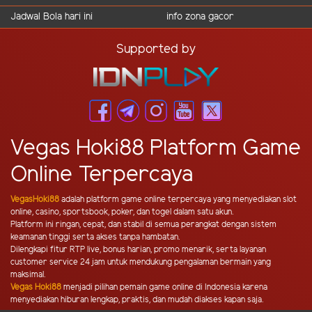
Jadwal Bola hari ini
info zona gacor
Supported by
Vegas Hoki88 Platform Game
Online Terpercaya
VegasHoki88
adalah platform game online terpercaya yang menyediakan slot
online, casino, sportsbook, poker, dan togel dalam satu akun.
Platform ini ringan, cepat, dan stabil di semua perangkat dengan sistem
keamanan tinggi serta akses tanpa hambatan.
Dilengkapi fitur RTP live, bonus harian, promo menarik, serta layanan
customer service 24 jam untuk mendukung pengalaman bermain yang
maksimal.
Vegas Hoki88
menjadi pilihan pemain game online di Indonesia karena
menyediakan hiburan lengkap, praktis, dan mudah diakses kapan saja.