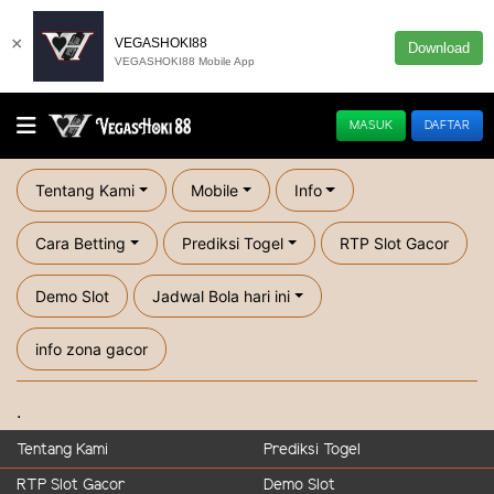
×
VEGASHOKI88
Download
VEGASHOKI88 Mobile App
MASUK
DAFTAR
Tentang Kami
Mobile
Info
Cara Betting
Prediksi Togel
RTP Slot Gacor
Demo Slot
Jadwal Bola hari ini
info zona gacor
.
Tentang Kami
Prediksi Togel
RTP Slot Gacor
Demo Slot