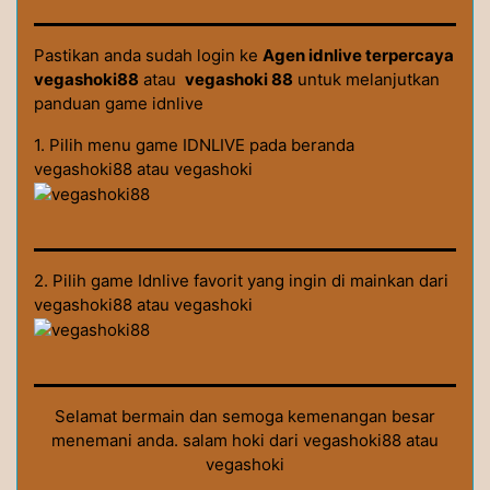
Pastikan anda sudah login ke
Agen idnlive terpercaya
vegashoki88
atau
vegashoki 88
untuk melanjutkan
panduan game idnlive
1. Pilih menu game IDNLIVE pada beranda
vegashoki88 atau vegashoki
2. Pilih game Idnlive favorit yang ingin di mainkan dari
vegashoki88 atau vegashoki
Selamat bermain dan semoga kemenangan besar
menemani anda. salam hoki dari vegashoki88 atau
vegashoki