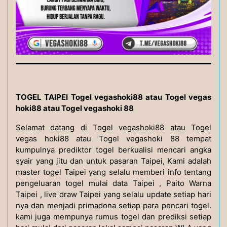
TOGEL TAIPEI Togel vegashoki88 atau Togel vegas
hoki88 atau Togel vegashoki 88
Selamat datang di Togel vegashoki88 atau Togel
vegas hoki88 atau Togel vegashoki 88 tempat
kumpulnya prediktor togel berkualisi mencari angka
syair yang jitu dan untuk pasaran Taipei, Kami adalah
master togel Taipei yang selalu memberi info tentang
pengeluaran togel mulai data Taipei , Paito Warna
Taipei , live draw Taipei yang selalu update setiap hari
nya dan menjadi primadona setiap para pencari togel.
kami juga mempunya rumus togel dan prediksi setiap