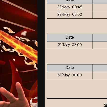
22/May 00:45
22/May 03:00
Date
21/May 03:00
Date
31/May 00:00
S