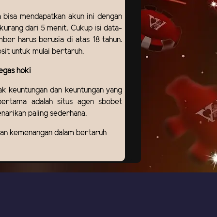
a bisa mendapatkan akun ini dengan
rang dari 5 menit. Cukup isi data-
ber harus berusia di atas 18 tahun.
sit untuk mulai bertaruh.
egas hoki
yak keuntungan dan keuntungan yang
pertama adalah situs agen sbobet
arikan paling sederhana.
kan kemenangan dalam bertaruh