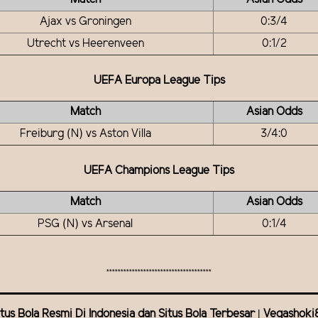
Ajax vs Groningen
0:3/4
Utrecht vs Heerenveen
0:1/2
UEFA Europa League Tips
Match
Asian Odds
Freiburg (N) vs Aston Villa
3/4:0
UEFA Champions League Tips
Match
Asian Odds
PSG (N) vs Arsenal
0:1/4
*************************************
itus Bola Resmi Di Indonesia dan Situs Bola Terbesar | Vegashoki