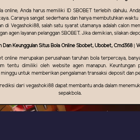
a online, Anda harus memiliki ID SBOBET terlebih dahulu. And
ya. Caranya sangat sederhana dan hanya membutuhkan waktu ku
an di Vegashoki88, salah satu syarat utamanya adalah calon mem
engan agen layanan pelanggan SBOBET. Jika demikian, silakan depo
n Dan Keunggulan Situs Bola Online Sbobet, Ubobet, Cmd368 | V
t online merupakan perusahaan taruhan bola terpercaya, ban
um tentu dimiliki oleh website agen manapun. Keuntungan 
minggu untuk memberikan pengalaman transaksi deposit dan pen
rediksi dari vegashoki88 dapat membantu anda dalam menemu
sepakbola.