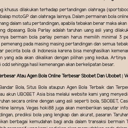
ang khusus dilakukan terhadap pertandingan olahraga (sportsboo
nis, balap motoGP dan olahraga lainnya. Dalam permainan bola onl
ng dalam satu pertandingan, apabila tebakan benar maka akan 
ang dipasang. Bola Parlay adalah taruhan uang asli yang dila
nya bermain bola parlay pemain harus memilih minimal 3 p
pemenang pada masing masing pertandingan dan semua tebakan
ar pecinta bola di Indonesia karena bisa menghasilkan kemen
ran yang ada akan dikalikan dengan pilihan yang kedua. Artin
lai odd sehingga hasil kemenangan akan berkelipatan besar.
erbesar Atau Agen Bola Online Terbesar Sbobet Dan Ubobet | 
Bandar Bola, Situs Bola ataupun Agen Bola Terbaik dan Terper
u akun UBOBET Asia bisa melalui website kami yang menyedi
han secara online dengan uang asli seperti bola, SBOBET, Casi
nline lainnya. Vegas hoki88 juga akan memberikan seputar info
ndingan, prediksi bola yang lengkap dan akurat, pasaran Taruh
an berbagai kemudahan bagi anda dalam transaksi bermain Ta