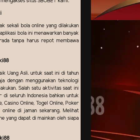
m mengakses situs SBOBET kami.
i
k sekali bola online yang dilakukan
plikasi bola ini menawarkan banyak
erada tanpa harus repot membawa
ki88
 Uang Asli. untuk saat ini di tahun
saja dengan menggunakan teknologi
ukan. Salah satu aktivitas saat ini
 di seluruh Indonesia bahkan untuk
, Casino Online, Togel Online, Poker
 online di jaman sekarang. Melihat
e yang dapat di mainkan oleh siapa
oki88