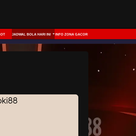
LOT
JADWAL BOLA HARI INI
INFO ZONA GACOR
oki88