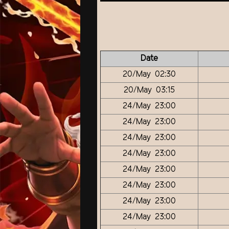
Date
20/May 02:30
20/May 03:15
24/May 23:00
24/May 23:00
24/May 23:00
24/May 23:00
24/May 23:00
24/May 23:00
24/May 23:00
24/May 23:00