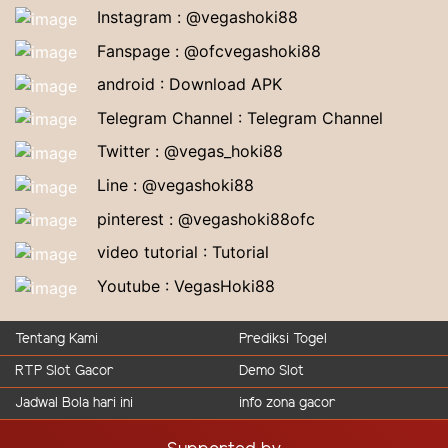
Instagram : @vegashoki88
Fanspage : @ofcvegashoki88
android : Download APK
Telegram Channel : Telegram Channel
Twitter : @vegas_hoki88
Line : @vegashoki88
pinterest : @vegashoki88ofc
video tutorial : Tutorial
Youtube : VegasHoki88
Tentang Kami
Prediksi Togel
RTP Slot Gacor
Demo Slot
Jadwal Bola hari ini
info zona gacor